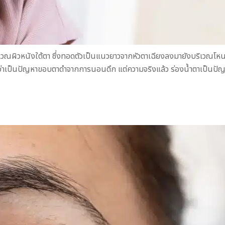
เวณผิวหนังใต้ตา ซึ่งทอดตัวเป็นแนวยาวจากหัวตาเฉียงลงมายังบริเวณโหนก
ิดว่าเป็นปัญหาขอบตาดำจากการนอนดึก แต่ความจริงแล้ว ร่องน้ำตาเป็นปัญห