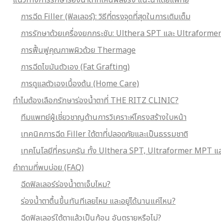
แนวทางการรักษาร่องน้ำตาที่เห็นผลจริง แนะนำโดยแพทย์
การฉีด Filler (ฟิลเลอร์): วิธีที่ตรงจุดที่สุดในการเติมเต็ม
การรักษาด้วยเครื่องยกกระชับ: Ulthera SPT และ Ultraform
การฟื้นฟูคุณภาพผิวด้วย Thermage
การฉีดไขมันตัวเอง (Fat Grafting)
การดูแลตัวเองเบื้องต้น (Home Care)
ทำไมต้องเลือกรักษาร่องน้ำตาที่ THE RITZ CLINIC?
ทีมแพทย์ผู้เชี่ยวชาญด้านการวิเคราะห์โครงสร้างใบหน้า
เทคนิคการฉีด Filler ใต้ตาที่ปลอดภัยและเป็นธรรมชาติ
เทคโนโลยีที่ครบครัน ทั้ง Ulthera SPT, Ultraformer MPT
คำถามที่พบบ่อย (FAQ)
ฉีดฟิลเลอร์ร่องน้ำตาเจ็บไหม?
ร่องน้ำตาตื้นขึ้นทันทีเลยไหม และอยู่ได้นานแค่ไหน?
ฉีดฟิลเลอร์ใต้ตาแล้วเป็นก้อน อันตรายหรือไม่?