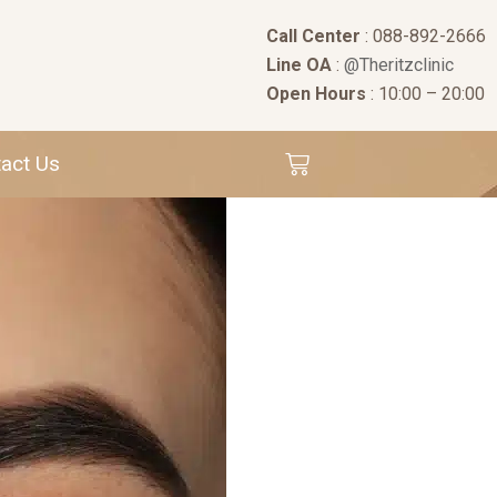
Call Center
: 088-892-2666
Line OA
:
@Theritzclinic
Open Hours
: 10:00 – 20:00
act Us