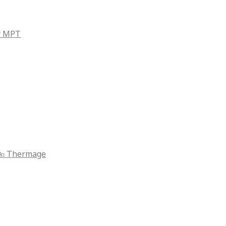
er MPT
 และ Thermage