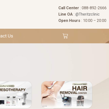
Call Center
: 088-892-2666
Line OA
:
@Theritzclinic
Open Hours
: 10:00 – 20:00
act Us