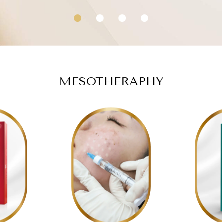
1
2
3
4
MESOTHERAPHY