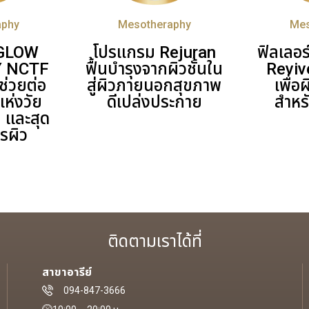
aphy
Mesotheraphy
Mes
 GLOW
โปรแกรม Rejuran
ฟิลเลอ
Y NCTF
ฟื้นบำรุงจากผิวชั้นใน
Reviv
ช่วยต่อ
สู่ผิวภายนอกสุขภาพ
เพื่อ
แห่งวัย
ดีเปล่งประกาย
สำหร
น และสุด
รผิว
ติดตามเราได้ที่
สาขาอารีย์
094-847-3666