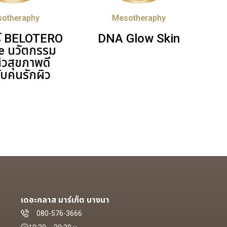
otheraphy
Mesotheraphy
ร์ BELOTERO
DNA Glow Skin
e นวัตกรรม
ผิวสุขภาพดี
ับคนรักผิว
เดอะกลาส มาร์เก็ต บางนา
080-576-3666