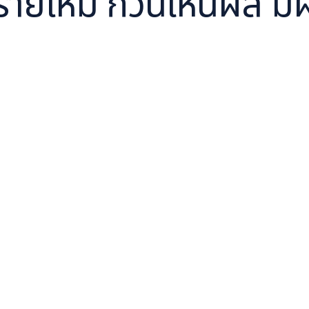
ายไหม กี่วันเห็นผล มี