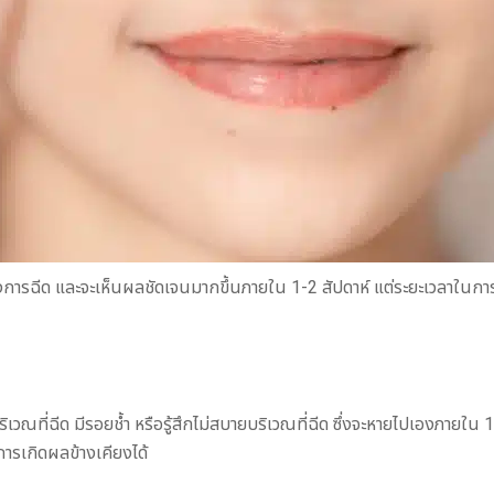
ลังการฉีด และจะเห็นผลชัดเจนมากขึ้นภายใน 1-2 สัปดาห์ แต่ระยะเวลาในกา
วณที่ฉีด มีรอยช้ำ หรือรู้สึกไม่สบายบริเวณที่ฉีด ซึ่งจะหายไปเองภายใน
ารเกิดผลข้างเคียงได้