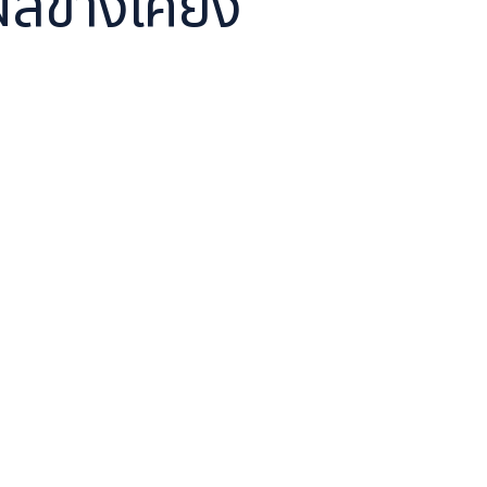
ผลข้างเคียง