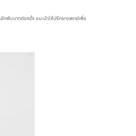
่หลักพันบาทต่อครั้ง แนะนำให้ปรึกษาแพทย์เพื่อ