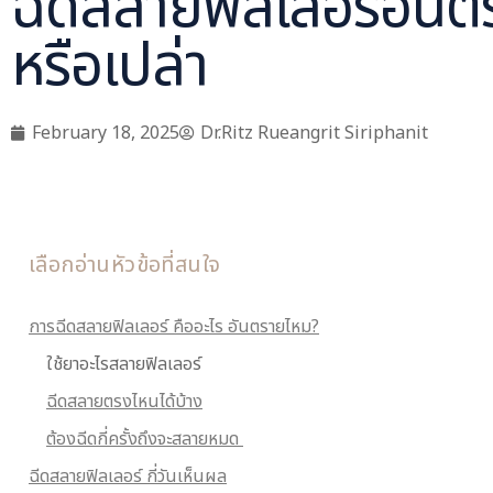
ฉีดสลายฟิลเลอร์อันตร
หรือเปล่า
February 18, 2025
Dr.Ritz Rueangrit Siriphanit
เลือกอ่านหัวข้อที่สนใจ
การฉีดสลายฟิลเลอร์ คืออะไร อันตรายไหม?
ใช้ยาอะไรสลายฟิลเลอร์
ฉีดสลายตรงไหนได้บ้าง
ต้องฉีดกี่ครั้งถึงจะสลายหมด
ฉีดสลายฟิลเลอร์ กี่วันเห็นผล