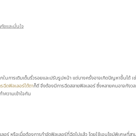
ภัยและมั่นใจ
ในการเติมเต็มริ้วรอยและปรับรูปหน้า แต่บางครั้งอาจเกิดปัญหาขึ้นได้ เ
รฉีดฟิลเลอร์ใต้ตา
ก็ดี จึงต้องมีการฉีดสลายฟิลเลอร์ ซึ่งหลายคนอาจกังว
้ทำความเข้าใจกัน
เลอร์ หรือเมื่อต้องการกำจัดฟิลเลอร์ที่ฉีดไปแล้ว โดยใช้เอนไซม์พิเศษที