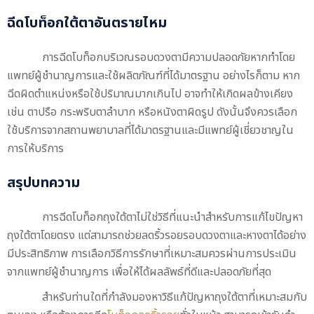
ฉีดโบท็อกใต้ตาอันตรายไหม
การฉีดโบท็อกบริเวณรอบดวงตามีความปลอดภัยหากทำโดย
แพทย์ผู้ชำนาญการและใช้ผลิตภัณฑ์ที่ได้มาตรฐาน อย่างไรก็ตาม หาก
ฉีดผิดตำแหน่งหรือใช้ปริมาณมากเกินไป อาจทำให้เกิดผลข้างเคียง
เช่น ตาปรือ กระพริบตาลำบาก หรือหนังตาผิดรูป ดังนั้นจึงควรเลือก
ใช้บริการจากสถานพยาบาลที่ได้มาตรฐานและมีแพทย์ผู้เชี่ยวชาญใน
การให้บริการ
สรุปบทความ
การฉีดโบท็อกถุงใต้ตาไม่ใช่วิธีที่แนะนำสำหรับการแก้ไขปัญหา
ถุงใต้ตาโดยตรง แต่สามารถช่วยลดริ้วรอยรอบดวงตาและหางตาได้อย่าง
มีประสิทธิภาพ การเลือกวิธีการรักษาที่เหมาะสมควรผ่านการประเมิน
จากแพทย์ผู้ชำนาญการ เพื่อให้ได้ผลลัพธ์ที่ดีและปลอดภัยที่สุด
สำหรับท่านใดที่กำลังมองหาวิธีแก้ปัญหาถุงใต้ตาที่เหมาะสมกับ