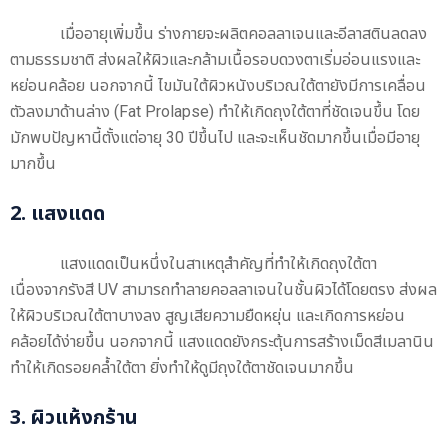
เมื่ออายุเพิ่มขึ้น ร่างกายจะผลิตคอลลาเจนและอีลาสตินลดลง
ตามธรรมชาติ ส่งผลให้ผิวและกล้ามเนื้อรอบดวงตาเริ่มอ่อนแรงและ
หย่อนคล้อย นอกจากนี้ ไขมันใต้ผิวหนังบริเวณใต้ตายังมีการเคลื่อน
ตัวลงมาด้านล่าง (Fat Prolapse) ทำให้เกิดถุงใต้ตาที่ชัดเจนขึ้น โดย
มักพบปัญหานี้ตั้งแต่อายุ 30 ปีขึ้นไป และจะเห็นชัดมากขึ้นเมื่อมีอายุ
มากขึ้น
2. แสงแดด
แสงแดดเป็นหนึ่งในสาเหตุสำคัญที่ทำให้เกิดถุงใต้ตา
เนื่องจากรังสี UV สามารถทำลายคอลลาเจนในชั้นผิวได้โดยตรง ส่งผล
ให้ผิวบริเวณใต้ตาบางลง สูญเสียความยืดหยุ่น และเกิดการหย่อน
คล้อยได้ง่ายขึ้น นอกจากนี้ แสงแดดยังกระตุ้นการสร้างเม็ดสีเมลานิน
ทำให้เกิดรอยคล้ำใต้ตา ยิ่งทำให้ดูมีถุงใต้ตาชัดเจนมากขึ้น
3. ผิวแห้งกร้าน