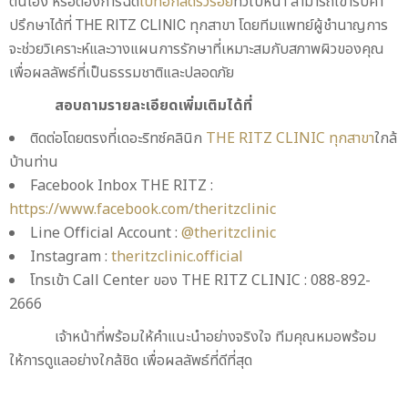
ตนเอง หรือต้องการฉีด
โบท็อกลดริ้วรอย
ทั่วใบหน้า สามารถเข้ารับคำ
ปรึกษาได้ที่ THE RITZ CLINIC ทุกสาขา โดยทีมแพทย์ผู้ชำนาญการ
จะช่วยวิเคราะห์และวางแผนการรักษาที่เหมาะสมกับสภาพผิวของคุณ
เพื่อผลลัพธ์ที่เป็นธรรมชาติและปลอดภัย
สอบถามรายละเอียดเพิ่มเติมได้ที่
ติดต่อโดยตรงที่เดอะริทซ์คลินิก
THE RITZ CLINIC ทุกสาขา
ใกล้
บ้านท่าน
Facebook Inbox THE RITZ :
https://www.facebook.com/theritzclinic
Line Official Account :
@theritzclinic
Instagram :
theritzclinic.official
โทรเข้า Call Center ของ THE RITZ CLINIC : 088-892-
2666
เจ้าหน้าที่พร้อมให้คำแนะนำอย่างจริงใจ ทีมคุณหมอพร้อม
ให้การดูแลอย่างใกล้ชิด เพื่อผลลัพธ์ที่ดีที่สุด