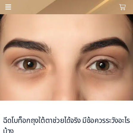
ฉีดโบท็อกถุงใต้ตาช่วยได้จริง มีข้อควรระวังอะไร
บ้าง