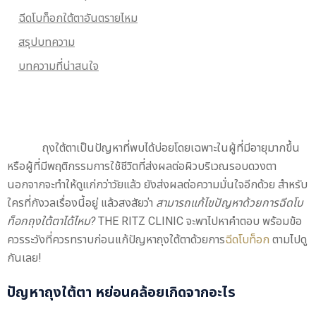
ฉีดโบท็อกใต้ตาอันตรายไหม
สรุปบทความ
บทความที่น่าสนใจ
ถุงใต้ตาเป็นปัญหาที่พบได้บ่อยโดยเฉพาะในผู้ที่มีอายุมากขึ้น
หรือผู้ที่มีพฤติกรรมการใช้ชีวิตที่ส่งผลต่อผิวบริเวณรอบดวงตา
นอกจากจะทำให้ดูแก่กว่าวัยแล้ว ยังส่งผลต่อความมั่นใจอีกด้วย สำหรับ
ใครที่กังวลเรื่องนี้อยู่ แล้วสงสัยว่า
สามารถแก้ไขปัญหาด้วยการ
ฉีดโบ
ท็อกถุงใต้ตา
ได้ไหม?
THE RITZ CLINIC จะพาไปหาคำตอบ พร้อมข้อ
ควรระวังที่ควรทราบก่อนแก้ปัญหาถุงใต้ตาด้วยการ
ฉีดโบท็อก
ตามไปดู
กันเลย!
ปัญหาถุงใต้ตา หย่อนคล้อยเกิดจากอะไร