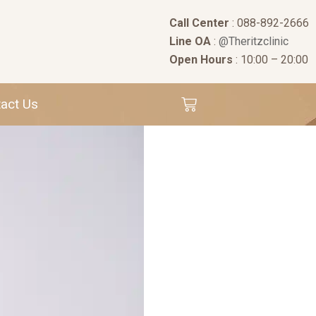
Call Center
: 088-892-2666
Line OA
:
@Theritzclinic
Open Hours
: 10:00 – 20:00
act Us