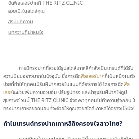
ฉีดฟิลเลอร์ปากที่ THE RITZ CLINIC
สวยเป๊ะในสไตล์คุณ
สรุปบทความ
บทความที่น่าสนใจ
การมีทรงปากที่สวยได้รูปสไตล์เกาหลีกำลังเป็นเทรนด์ที่ได้รับ
ความนิยมอย่างมากในปัจจุบัน ซึ่งการฉีด
ฟิลเลอร์ปาก
ก็เป็นหนึ่งในตัว
ช่วยที่ทำให้ทุกคนมีริมฝีปากสวยในแบบที่ต้องการได้ โดยการฉีด
ฟิล
เลอร์
จะช่วยเพิ่มความอวบอิ่ม ปรับรูปทรง และบำรุงริมฝีปากให้ดูมี
สุขภาพดี วันนี้ THE RITZ CLINIC จึงจะพาทุกคนไปทำความรู้จักกับ 3
ทรงปากเกาหลียอดนิยมที่จะช่วยให้คุณสวยสไตล์เกาหลีได้อย่างเป๊ะปัง!
ทำไมเทรนด์ทรงปากเกาหลีถึงครองใจสาวไทย?
ความนิยมในทรงปากกระจับเกาหลีนั้นมาจากหลายปัจจัยด้วย