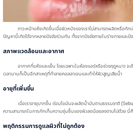
ภาวะหน้าแห้งเกิดขึ้นเมื่อผิวหนังของเราไม่สามารถผลิตหรือกักเก
ปัญหานี้เกิดได้จากหลายปัจจัยร่วมกัน ทั้งจากปัจจัยภายในร่างกายและป
สภาพแวดล้อมและอากาศ
อากาศที่แห้งและเย็น โดยเฉพาะในห้องแอร์หรือช่วงฤดูหนาว จะด
เวลานานก็เป็นอีกสาเหตุที่ทำลายคอลลาเจนและทำให้ผิวสูญเสียน้ำ
อายุที่เพิ่มขึ้น
เมื่อเราอายุมากขึ้น ต่อมไขมันจะผลิตน้ำมันตามธรรมชาติ (Seb
ความสามารถในการกักเก็บความชุ่มชื้นของผิวลดน้อยลงตามไปด้วย นี่คือสา
พฤติกรรมการดูแลผิวที่ไม่ถูกต้อง