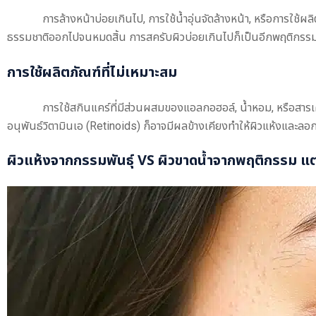
การล้างหน้าบ่อยเกินไป, การใช้น้ำอุ่นจัดล้างหน้า, หรือการใช้
ธรรมชาติออกไปจนหมดสิ้น การสครับผิวบ่อยเกินไปก็เป็นอีกพฤติกรรมที
การใช้ผลิตภัณฑ์ที่ไม่เหมาะสม
การใช้สกินแคร์ที่มีส่วนผสมของแอลกอฮอล์, น้ำหอม, หรือสารเคม
อนุพันธ์วิตามินเอ (Retinoids) ก็อาจมีผลข้างเคียงทำให้ผิวแห้งและลอก
ผิวแห้งจากกรรมพันธุ์ VS ผิวขาดน้ำจากพฤติกรรม แต