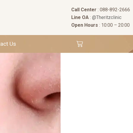
Call Center
: 088-892-2666
Line OA
:
@Theritzclinic
Open Hours
: 10:00 – 20:00
act Us