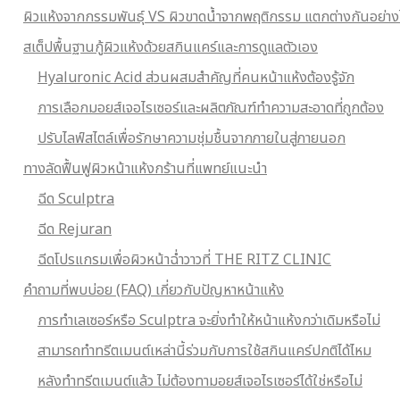
ผิวแห้งจากกรรมพันธุ์ VS ผิวขาดน้ำจากพฤติกรรม แตกต่างกันอย่าง
สเต็ปพื้นฐานกู้ผิวแห้งด้วยสกินแคร์และการดูแลตัวเอง
Hyaluronic Acid ส่วนผสมสำคัญที่คนหน้าแห้งต้องรู้จัก
การเลือกมอยส์เจอไรเซอร์และผลิตภัณฑ์ทำความสะอาดที่ถูกต้อง
ปรับไลฟ์สไตล์เพื่อรักษาความชุ่มชื้นจากภายในสู่ภายนอก
ทางลัดฟื้นฟูผิวหน้าแห้งกร้านที่แพทย์แนะนำ
ฉีด Sculptra
ฉีด Rejuran
ฉีดโปรแกรมเพื่อผิวหน้าฉ่ำวาวที่ THE RITZ CLINIC
คำถามที่พบบ่อย (FAQ) เกี่ยวกับปัญหาหน้าแห้ง
การทำเลเซอร์หรือ Sculptra จะยิ่งทำให้หน้าแห้งกว่าเดิมหรือไม่
สามารถทำทรีตเมนต์เหล่านี้ร่วมกับการใช้สกินแคร์ปกติได้ไหม
หลังทำทรีตเมนต์แล้ว ไม่ต้องทามอยส์เจอไรเซอร์ได้ใช่หรือไม่