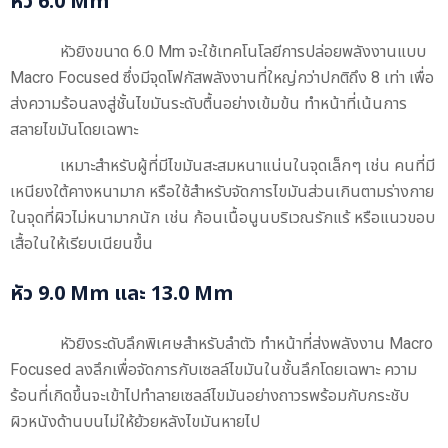
หัว 6.0 Mm
หัวยิงขนาด 6.0 Mm จะใช้เทคโนโลยีการปล่อยพลังงานแบบ
Macro Focused ซึ่งมีจุดโฟกัสพลังงานที่ใหญ่กว่าปกติถึง 8 เท่า เพื่อ
ส่งความร้อนลงสู่ชั้นไขมันระดับตื้นอย่างเข้มข้น ทำหน้าที่เน้นการ
สลายไขมันโดยเฉพาะ
เหมาะสำหรับผู้ที่มีไขมันสะสมหนาแน่นในจุดเล็กๆ เช่น คนที่มี
เหนียงใต้คางหนามาก หรือใช้สำหรับจัดการไขมันส่วนเกินตามร่างกาย
ในจุดที่ผิวไม่หนามากนัก เช่น ก้อนเนื้อนูนบริเวณรักแร้ หรือแนวขอบ
เสื้อในให้เรียบเนียนขึ้น
หัว 9.0 Mm และ 13.0 Mm
หัวยิงระดับลึกพิเศษสำหรับลำตัว ทำหน้าที่ส่งพลังงาน Macro
Focused ลงลึกเพื่อจัดการกับเซลล์ไขมันในชั้นลึกโดยเฉพาะ ความ
ร้อนที่เกิดขึ้นจะเข้าไปทำลายเซลล์ไขมันอย่างถาวรพร้อมกับกระชับ
ผิวหนังด้านบนไม่ให้ย้วยหลังไขมันหายไป