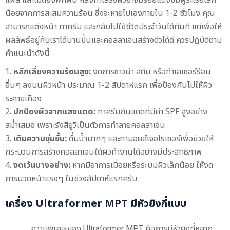
น้อยจากการสะสมความร้อน ซึ่งจะหายไปเองภายใน 1-2 ชั่วโมง คุณ
สามารถแต่งหน้า ทาครีม และกลับไปใช้ชีวิตประจำวันได้ทันที แต่เพื่อให้
ผลลัพธ์อยู่กับเราได้นานขึ้นและคอลลาเจนสร้างตัวได้ดี ควรปฏิบัติตาม
คำแนะนำดังนี้
หลีกเลี่ยงความร้อนสูง:
งดการซาวน่า สตีม หรือทำเลเซอร์ร้อน
อื่นๆ ลงบนผิวหน้า ประมาณ 1-2 สัปดาห์แรก เพื่อป้องกันไม่ให้ผิว
ระคายเคือง
ปกป้องผิวจากแสงแดด:
ทาครีมกันแดดที่มีค่า SPF สูงอย่าง
สม่ำเสมอ เพราะรังสียูวีเป็นตัวการทำลายคอลลาเจน
เติมความชุ่มชื้น:
ดื่มน้ำมากๆ และทามอยส์เจอไรเซอร์เพื่อช่วยให้
กระบวนการสร้างคอลลาเจนใต้ผิวทำงานได้อย่างมีประสิทธิภาพ
งดเว้นบางอย่าง:
หากมีอาการเมื่อยหรือระบมผิวเล็กน้อย ให้งด
การนวดหน้าแรงๆ ในช่วงสัปดาห์แรกครับ
เครื่อง Ultraformer MPT มีหัวยิงกี่แบบ
ความพิเศษของ Ultraformer MPT คือการมีหัวยิงที่หลาก