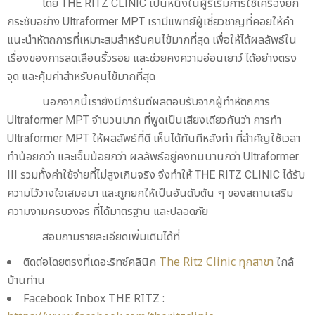
โดย THE RITZ CLINIC เป็นหนึ่งในผู้ริเริ่มการใช้เครื่องยก
กระชับอย่าง Ultraformer MPT เรามีแพทย์ผู้เชี่ยวชาญที่คอยให้คำ
แนะนำหัตถการที่เหมาะสมสำหรับคนไข้มากที่สุด เพื่อให้ได้ผลลัพธ์ใน
เรื่องของการลดเลือนริ้วรอย และช่วยคงความอ่อนเยาว์ ได้อย่างตรง
จุด และคุ้มค่าสำหรับคนไข้มากที่สุด
นอกจากนี้เรายังมีการันตีผลตอบรับจากผู้ทำหัตถการ
Ultraformer MPT จำนวนมาก ที่พูดเป็นเสียงเดียวกันว่า การทำ
Ultraformer MPT ให้ผลลัพธ์ที่ดี เห็นได้ทันทีหลังทำ ที่สำคัญใช้เวลา
ทำน้อยกว่า และเจ็บน้อยกว่า ผลลัพธ์อยู่คงทนนานกว่า Ultraformer
III รวมทั้งค่าใช้จ่ายที่ไม่สูงเกินจริง จึงทำให้ THE RITZ CLINIC ได้รับ
ความไว้วางใจเสมอมา และถูกยกให้เป็นอันดับต้น ๆ ของสถานเสริม
ความงามครบวงจร ที่ได้มาตรฐาน และปลอดภัย
สอบถามรายละเอียดเพิ่มเติมได้ที่
ติดต่อโดยตรงที่เดอะริทซ์คลินิก
The Ritz Clinic ทุกสาขา
ใกล้
บ้านท่าน
Facebook Inbox THE RITZ :