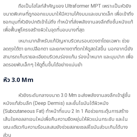
ถือเป็นไฮไลท์สำคัญของ Ultraformer MPT เพราะเป็นหัวยิง
ขนาดพิเศษที่ถูกออกแบบมาให้มีความโค้งมนและขนาดเล็ก เพื่อเข้าถึง
ซอกมุมที่หัวยิงปกติเข้าไม่ถึง ทำหน้าที่ส่งพลังงานลงลึกถึงชั้นหนังแท้
เพื่อฟื้นฟูโครงสร้างผิวในจุดที่บอบบางที่สุด
เหมาะมากสำหรับแก้ปัญหาบริเวณรอบดวงตาโดยเฉพาะ ช่วย
ลดถุงใต้ตา ยกเปลือกตา และยกหางตาที่ตกให้ดูสดใสขึ้น นอกจากนี้ยัง
สามารถเก็บรายละเอียดบริเวณร่องแก้ม ร่องน้ำหมาก และมุมปาก เพื่อ
ลดรอยพับเล็กๆ ให้ดูตื้นขึ้นได้อย่างแม่นยำ
หัว 3.0 Mm
หัวยิงระดับกลางขนาด 3.0 Mm จะส่งพลังงานลงลึกเข้าสู่ชั้น
หนังแท้ส่วนลึก (Deep Dermis) และชั้นไขมันใต้ผิวหนัง
(Subcutaneous Fat) ทำหน้าที่แบบ 2 In 1 คือช่วยกระตุ้นการสร้าง
เส้นใยคอลลาเจนใหม่เพื่อคืนความยืดหยุ่นให้ผิวแน่นกระชับ และใน
ขณะเดียวกันความร้อนสะสมยังช่วยสลายเซลล์ไขมันส่วนเกินได้บาง
ส่วน