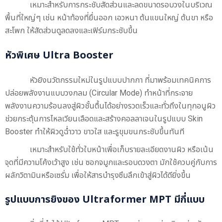
เหมาะสำหรับการกระชับสัดส่วนและลดขนาดรอบวงในบริเวณ
พื้นที่ใหญ่ๆ เช่น หน้าท้องที่ยื่นออก เอวหนา ต้นแขนใหญ่ ต้นขา หรือ
สะโพก ให้สัดส่วนดูลดลงและเฟิร์มกระชับขึ้น
หัวพิเศษ Ultra Booster
หัวยิงนวัตกรรมใหม่ในรูปแบบปากกา ที่มาพร้อมเทคนิคการ
ปล่อยพลังงานแบบวงกลม (Circular Mode) ทำหน้าที่กระจาย
พลังงานความร้อนลงสู่ผิวชั้นตื้นได้อย่างรวดเร็วและทั่วถึงในทุกอนูผิว
ช่วยกระตุ้นการไหลเวียนเลือดและสร้างคอลลาเจนในรูปแบบ Skin
Booster ทำให้ผิวดูฉ่ำวาว ขาวใส และรูขุมขนกระชับขึ้นทันที
เหมาะสำหรับใช้ทั่วใบหน้าเพื่อเก็บรายละเอียดงานผิว หรือเน้น
จุดที่มีความโค้งเว้าสูง เช่น ซอกจมูกและรอบดวงตา มักใช้ควบคู่กับการ
ผลักวิตามินหรือเซรั่ม เพื่อให้สารบำรุงซึมลึกเข้าสู่ผิวได้ดียิ่งขึ้น
รูปแบบการยิงของ Ultraformer MPT มีกี่แบบ