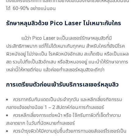
ตั้งแต่ครั้งแรกที่ทำ และถ้าทำอย่างต่อเนื่องก็จะช่วยให้หลุมสิวตื้นขึ้น
ได้ 60-90% อย่างแน่นอน
รักษาหลุมสิวด้วย Pico Laser
ไม่เหมาะกับใคร
แม้ว่า Pico Laser จะเป็น
เลเซอร์รักษาหลุมสิว
ที่มี
ประสิทธิภาพมาก แต่ก็ไม่ได้เหมาะกับทุกคน สำหรับใครที่ยังมีโรค
ผิวหนังอยู่ ไม่ว่าจะเป็น โรคผิวหนังอักเสบ สะเก็ดเงิน หรือเป็นแผล
สด รวมไปถึงเป็นสิวอักเสบ หรือสิวหนองอยู่ แนะนำให้รักษาอาการ
เหล่านี้ให้หายดีก่อน แล้วค่อยทำ
เลเซอร์หลุมสิว
จะดีกว่า
การเตรียมตัวก่อนเข้ารับบริการ
เลเซอร์หลุมสิว
ควรทาครีมกันแดดเป็นประจำทุกวัน และหลีกเลี่ยงกิจกรรม
กลางแจ้งอย่างน้อย 1 – 2 สัปดาห์ก่อนการทำเลเซอร์
ควรหลีกเลี่ยงการแต่งหน้า หรือ ใช้ครีมทาผิวที่เช็ดทำความ
สะอาดยาก ในวันที่นัดหมายทำเลเซอร์
ควรบำรุงผิวให้มีความชุ่มชื้นด้วยการทามอยส์เจอร์ไรเซอร์เป็น