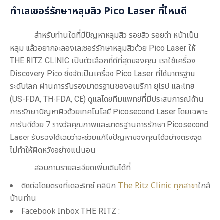
ทำ
เลเซอร์รักษาหลุมสิว
Pico Laser
ที่ไหนดี
สำหรับท่านใดที่มีปัญหาหลุมสิว รอยสิว รอยดำ
หน้าเป็น
หลุม
แล้วอยากจะลอง
เลเซอร์รักษาหลุมสิวด้วย
Pico Laser
ให้
THE RITZ CLINIC เป็นตัวเลือกที่ดีที่สุดของคุณ เราใช้เครื่อง
Discovery Pico ซึ่งจัดเป็นเครื่อง Pico Laser ที่ได้มาตรฐาน
ระดับโลก ผ่านการรับรองมาตรฐานของอเมริกา ยุโรป และไทย
(US-FDA, TH-FDA, CE) ดูแลโดยทีมแพทย์ที่มีประสบการณ์ด้าน
การรักษาปัญหาผิวด้วยเทคโนโลยี Picosecond Laser โดยเฉพาะ
การันตีด้วย 7 รางวัลคุณภาพและมาตรฐานการรักษา Picosecond
Laser รับรองได้เลยว่าจะช่วยแก้ไขปัญหาของคุณได้อย่างตรงจุด
ไม่ทำให้ผิดหวังอย่างแน่นอน
สอบถามรายละเอียดเพิ่มเติมได้ที่
ติดต่อโดยตรงที่เดอะริทซ์ คลินิก
The Ritz Clinic ทุกสาขา
ใกล้
บ้านท่าน
Facebook Inbox THE RITZ :