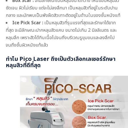
Box Scar :
จะมีลักษณะเป็นหลุมขนาดกว้าง เห็นขอบหลุมสิว
ชัดเจน ผิวไม่เรียบ แต่จะไม่ลงลึกมา เป็นหลุมสิวที่อยู่ในระดับปาน
กลาง และมักพบเป็นพังผืดสิวเกาะติดอยู่ในด้านในของชั้นหนังแท้
Ice Pick Scar :
เป็นหลุมสิวที่รุนแรงที่สุดและรักษาได้ยาก
ที่สุด จะมีลักษณะปากหลุมสิวแคบ ขนาดไม่เกิน 2 มิลลิเมตร และ
หลุมลึก เพราะสิวได้กินเนื้อไปจนถึงบริเวณรูขุมขนและลงลึกไป
จนถึงชั้นผิวหนังแท้แล้ว
ทำไม Pico Laser ถึงเป็นตัวเลือก
เลเซอร์รักษา
หลุมสิว
ที่ดีที่สุด