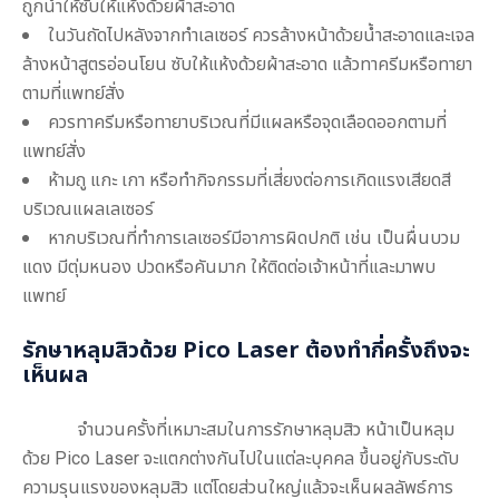
ถูกน้ำให้ซับให้แห้งด้วยผ้าสะอาด
ในวันถัดไปหลังจากทำเลเซอร์ ควรล้างหน้าด้วยน้ำสะอาดและเจล
ล้างหน้าสูตรอ่อนโยน ซับให้แห้งด้วยผ้าสะอาด แล้วทาครีมหรือทายา
ตามที่แพทย์สั่ง
ควรทาครีมหรือทายาบริเวณที่มีแผลหรือจุดเลือดออกตามที่
แพทย์สั่ง
ห้ามถู แกะ เกา หรือทำกิจกรรมที่เสี่ยงต่อการเกิดแรงเสียดสี
บริเวณแผลเลเซอร์
หากบริเวณที่ทำการเลเซอร์มีอาการผิดปกติ เช่น เป็นผื่นบวม
แดง มีตุ่มหนอง ปวดหรือคันมาก ให้ติดต่อเจ้าหน้าที่และมาพบ
แพทย์
รักษาหลุมสิวด้วย Pico Laser
ต้องทำกี่ครั้งถึงจะ
เห็นผล
จำนวนครั้งที่เหมาะสมในการ
รักษาหลุมสิว หน้าเป็นหลุม
ด้วย Pico Laser
จะแตกต่างกันไปในแต่ละบุคคล ขึ้นอยู่กับระดับ
ความรุนแรงของหลุมสิว แต่โดยส่วนใหญ่แล้วจะเห็นผลลัพธ์การ