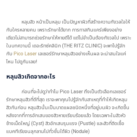
หลุมสิว
หน้าเป็นหลุม
เป็นปัญหาผิวที่สร้างความกังวลใจให้
กับใครหลายคน เพราะรักษาได้ยาก การทาสกินแคร์เพียงอย่าง
เดียวไม่สามารถช่วยรักษาให้หายดีได้ แต่ไม่จำเป็นต้องกังวลไป เพราะ
ในบทความนี้ เดอะริทซ์คลินิก (THE RITZ CLINIC) จะพาไปรู้จัก
กับ
Pico Laser
เลเซอร์รักษาหลุมสิว
อย่างเห็นผล จะน่าสนใจแค่
ไหน ไปดูกันเลย!
หลุมสิวเกิดจากอะไร
ก่อนที่จะไปดูว่าทำไม Pico Laser ถึงเป็นตัวเลือก
เลเซอร์
รักษาหลุมสิว
ที่ดีที่สุด เราจะพาคุณไปรู้จักกับสาเหตุที่ทำให้เกิดหลุม
สิวกันก่อน หลุมสิวนั้นเป็นบาดแผลชนิดหนึ่งที่อยู่บนผิว จะเกิดขึ้น
หลังจากที่การอักเสบของสิวหายเรียบร้อยแล้ว โดยเฉพาะในสิวหัว
ช้างเม็ดใหญ่ (Cyst) สิวอักเสบรุนแรง (Pustle) และสิวที่ติดเชื้อ
แบคทีเรียจนลุกลามไปทั่วชั้นใต้ผิว (Nodule)