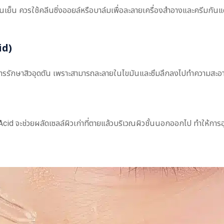
ตอนเย็น ควรใช้คลีนซิ่งออยล์หรือบาล์มเพื่อละลายเครื่องสำอางและครีมกันแ
id)
ารรักษาสิวอุดตัน เพราะสามารถละลายในไขมันและซึมลึกลงไปทำความสะอาดส
cid จะช่วยผลัดเซลล์ผิวเก่าที่ตายแล้วบริเวณผิวชั้นนอกออกไป ทำให้การอ