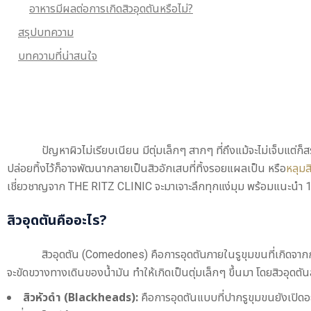
อาหารมีผลต่อการเกิดสิวอุดตันหรือไม่?
สรุปบทความ
บทความที่น่าสนใจ
ปัญหาผิวไม่เรียบเนียน มีตุ่มเล็กๆ สากๆ ที่ถึงแม้จะไม่เจ็บแต
ปล่อยทิ้งไว้ก็อาจพัฒนากลายเป็นสิวอักเสบที่ทิ้งรอยแผลเป็น หรือ
หลุมส
เชี่ยวชาญจาก THE RITZ CLINIC จะมาเจาะลึกทุกแง่มุม พร้อมแนะนำ 12 วิธ
สิวอุดตันคืออะไร?
สิวอุดตัน (Comedones) คือการอุดตันภายในรูขุมขนที่เกิดจากกา
จะขัดขวางทางเดินของน้ำมัน ทำให้เกิดเป็นตุ่มเล็กๆ ขึ้นมา โดยสิวอุดตั
สิวหัวดำ (Blackheads):
คือการอุดตันแบบที่ปากรูขุมขนยังเปิดอ