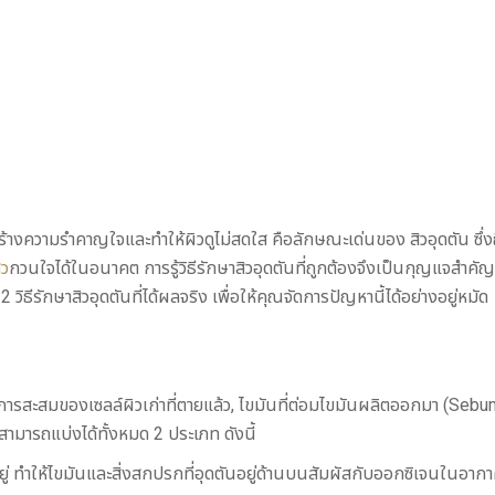
่ก็สร้างความรำคาญใจและทำให้ผิวดูไม่สดใส คือลักษณะเด่นของ สิวอุดตัน ซึ
ิว
กวนใจได้ในอนาคต การรู้วิธีรักษาสิวอุดตันที่ถูกต้องจึงเป็นกุญแจสำคัญสู
ีรักษาสิวอุดตันที่ได้ผลจริง เพื่อให้คุณจัดการปัญหานี้ได้อย่างอยู่หมัด
รสะสมของเซลล์ผิวเก่าที่ตายแล้ว, ไขมันที่ต่อมไขมันผลิตออกมา (Sebum), 
นสามารถแบ่งได้ทั้งหมด 2 ประเภท ดังนี้
ยู่ ทำให้ไขมันและสิ่งสกปรกที่อุดตันอยู่ด้านบนสัมผัสกับออกซิเจนในอาก