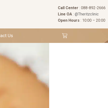
Call Center
: 088-892-2666
Line OA
:
@Theritzclinic
Open Hours
: 10:00 – 20:00
act Us