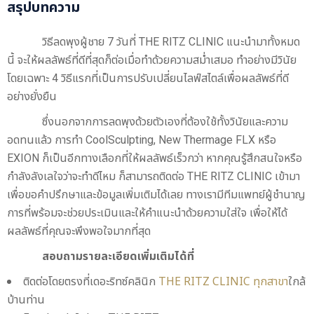
สรุปบทความ
วิธีลดพุงผู้ชาย 7 วันที่ THE RITZ CLINIC แนะนำมาทั้งหมด
นี้ จะให้ผลลัพธ์ที่ดีที่สุดก็ต่อเมื่อทำด้วยความสม่ำเสมอ ทำอย่างมีวินัย
โดยเฉพาะ 4 วิธีแรกที่เป็นการปรับเปลี่ยนไลฟ์สไตล์เพื่อผลลัพธ์ที่ดี
อย่างยั่งยืน
ซึ่งนอกจากการลดพุงด้วยตัวเองที่ต้องใช้ทั้งวินัยและความ
อดทนแล้ว การทำ CoolSculpting, New Thermage FLX หรือ
EXION ก็เป็นอีกทางเลือกที่ให้ผลลัพธ์เร็วกว่า หากคุณรู้สึกสนใจหรือ
กำลังลังเลใจว่าจะทำดีไหม ก็สามารถติดต่อ THE RITZ CLINIC เข้ามา
เพื่อขอคำปรึกษาและข้อมูลเพิ่มเติมได้เลย ทางเรามีทีมแพทย์ผู้ชำนาญ
การที่พร้อมจะช่วยประเมินและให้คำแนะนำด้วยความใส่ใจ เพื่อให้ได้
ผลลัพธ์ที่คุณจะพึงพอใจมากที่สุด
สอบถามรายละเอียดเพิ่มเติมได้ที่
ติดต่อโดยตรงที่เดอะริทซ์คลินิก
THE RITZ CLINIC ทุกสาขา
ใกล้
บ้านท่าน