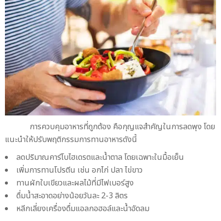
การควบคุมอาหารที่ถูกต้อง คือกุญแจสำคัญในการลดพุง โดย
แนะนำให้ปรับพฤติกรรมการทานอาหารดังนี้
ลดปริมาณคาร์โบไฮเดรตและน้ำตาล โดยเฉพาะในมื้อเย็น
เพิ่มการทานโปรตีน เช่น อกไก่ ปลา ไข่ขาว
ทานผักใบเขียวและผลไม้ที่มีไฟเบอร์สูง
ดื่มน้ำสะอาดอย่างน้อยวันละ 2-3 ลิตร
หลีกเลี่ยงเครื่องดื่มแอลกอฮอล์และน้ำอัดลม