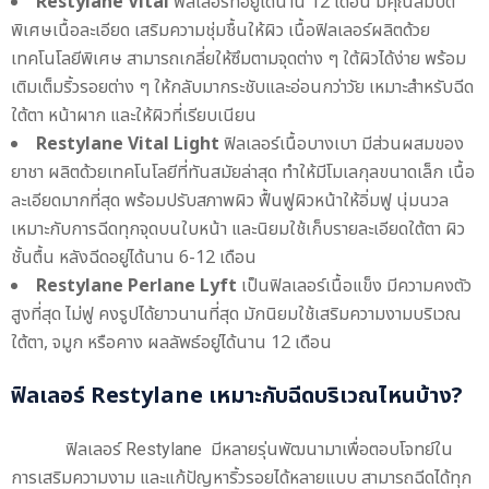
Restylane Vital
ฟิลเลอร์ที่อยู่ได้นาน 12 เดือน มีคุณสมบัติ
พิเศษเนื้อละเอียด เสริมความชุ่มชื้นให้ผิว เนื้อฟิลเลอร์ผลิตด้วย
เทคโนโลยีพิเศษ สามารถเกลี่ยให้ซึมตามจุดต่าง ๆ ใต้ผิวได้ง่าย พร้อม
เติมเต็มริ้วรอยต่าง ๆ ให้กลับมากระชับและอ่อนกว่าวัย เหมาะสำหรับฉีด
ใต้ตา หน้าผาก และให้ผิวที่เรียบเนียน
Restylane Vital Light
ฟิลเลอร์เนื้อบางเบา มีส่วนผสมของ
ยาชา ผลิตด้วยเทคโนโลยีที่ทันสมัยล่าสุด ทำให้มีโมเลกุลขนาดเล็ก เนื้อ
ละเอียดมากที่สุด พร้อมปรับสภาพผิว ฟื้นฟูผิวหน้าให้อิ่มฟู นุ่มนวล
เหมาะกับการฉีดทุกจุดบนใบหน้า และนิยมใช้เก็บรายละเอียดใต้ตา ผิว
ชั้นตื้น หลังฉีดอยู่ได้นาน 6-12 เดือน
Restylane Perlane Lyft
เป็นฟิลเลอร์เนื้อแข็ง มีความคงตัว
สูงที่สุด ไม่ฟู คงรูปได้ยาวนานที่สุด มักนิยมใช้เสริมความงามบริเวณ
ใต้ตา, จมูก หรือคาง ผลลัพธ์อยู่ได้นาน 12 เดือน
ฟิลเลอร์ Restylane เหมาะกับฉีดบริเวณไหนบ้าง?
ฟิลเลอร์ Restylane มีหลายรุ่นพัฒนามาเพื่อตอบโจทย์ใน
การเสริมความงาม และแก้ปัญหาริ้วรอยได้หลายแบบ สามารถฉีดได้ทุก