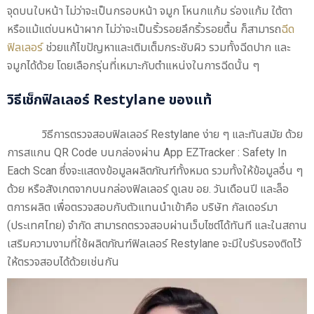
จุดบนใบหน้า ไม่ว่าจะเป็นกรอบหน้า จมูก โหนกแก้ม ร่องแก้ม ใต้ตา
หรือแม้แต่บนหน้าผาก ไม่ว่าจะเป็นริ้วรอยลึกริ้วรอยตื้น ก็สามารถ
ฉีด
ฟิลเลอร์
ช่วยแก้ไขปัญหาและเติมเต็มกระชับผิว รวมทั้งฉีดปาก และ
จมูกได้ด้วย โดยเลือกรุ่นที่เหมาะกับตำแหน่งในการฉีดนั้น ๆ
วิธีเช็กฟิลเลอร์ Restylane ของแท้
วิธีการตรวจสอบฟิลเลอร์ Restylane ง่าย ๆ และทันสมัย ด้วย
การสแกน QR Code บนกล่องผ่าน App EZTracker : Safety In
Each Scan ซึ่งจะแสดงข้อมูลผลิตภัณฑ์ทั้งหมด รวมทั้งให้ข้อมูลอื่น ๆ
ด้วย หรือสังเกตจากบนกล่องฟิลเลอร์ ดูเลข อย. วันเดือนปี และล็อ
ตการผลิต เพื่อตรวจสอบกับตัวแทนนำเข้าคือ บริษัท กัลเดอร์มา
(ประเทศไทย) จำกัด สามารถตรวจสอบผ่านเว็บไซต์ได้ทันที และในสถาน
เสริมความงามที่ใช้ผลิตภัณฑ์ฟิลเลอร์ Restylane จะมีใบรับรองติดไว้
ให้ตรวจสอบได้ด้วยเช่นกัน