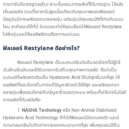
การการันตีมาตรฐานยุโรป ผ่านขั้นตอนการผลิตที่ได้มาตรฐาน ใช้แล้ว
เห็นผลจริง รวมทั้งราคาไม่สูงเมื่อเทียบกับคุณภาพของฟิลเลอร์
ปัจจุบันมีการผลิตออกมาหลายรุ่น แต่ละรุ่นมีคุณสมบัติที่ต่างกันแบบ
ไหน หาคำตอบได้ที่นี่ รับรองจะทำให้คุณเลือกใช้ฟิลเลอร์ Restylane
ไม่ผิดรุ่นและได้ผลลัพธ์ตามต้องการแน่นอน
ฟิลเลอร์ Restylane ดีอย่างไร?
ฟิลเลอร์ Restylane เป็นแบรนด์อันดับต้นของโลกที่มีผู้ใช้
นับล้านยืนยันและได้รับการการันตีในคุณภาพการผลิต ถือว่าเป็น
แบรนด์ที่ผลิตสารเติมเต็ม Hyaluronic Acid ได้บริสุทธิ์มากที่สุด ให้
ผลลัพธ์ที่ตอบโจทย์ในการแก้ปัญหาผิวหน้าได้ดีสุด และผลิตออกมา
หลายรุ่นเพื่อตอบโจทย์กับปัญหาริ้วรอยทุกแบบ พร้อมทั้งใช้เทคโนโลยี
การผลิตที่ทันสมัยคือ
1.
NASHA Techology
หรือ Non-Animal Stabilized
Hyaluronic Acid Technology ที่ทำให้ฟิลเลอร์มีความคงตัว และมี
ความกลมกลืนไปกับร่างกายของคนเรามากที่สุด เพิ่มคุณสมบัติใน