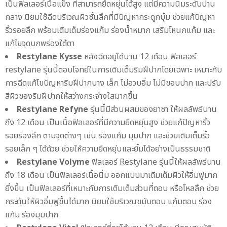
เป็นฟิลเลอร์เนื้อแข็ง ที่สามารถยืดหยุ่นได้สูง แต่มีความนิ่มระดับปาน
กลาง นิยมใช้ฉีดบริเวณผิวชั้นลึกที่มีปัญหากระดูกบุ๋ม ช่วยแก้ปัญหา
ริ้วรอยลึก พร้อมเติมเต็มร่องแก้ม ร่องน้ำหมาก เสริมโหนกแก้ม และ
แก้ไขจุดบกพร่องใต้ตา
Restylane Kysse
หลังฉีดอยู่ได้นาน 12 เดือน ฟิลเลอร์
restylane รุ่นนี้ตอบโจทย์ในการเติมเต็มริมฝีปากโดยเฉพาะ เหมาะกับ
การฉีดแก้ไขปัญหาริมฝีปากบาง เล็ก ไม่อวบอิ่ม ไม่มีขอบปาก และปรับ
สีผิวของริมฝีปากให้สว่างกระจ่างใสมากขึ้น
Restylane Refyne
รุ่นนี้มีส่วนผสมของยาชา ให้ผลลัพธ์นาน
ถึง 12 เดือน เป็นเนื้อฟิลเลอร์ที่มีความยืดหยุ่นสูง ช่วยแก้ปัญหาริ้ว
รอยร่องลึก ตามจุดต่างๆ เช่น ร่องแก้ม มุมปาก และช่วยเติมเต็มริ้ว
รอยเล็ก ๆ ได้ด้วย ช่วยให้ความยืดหยุ่นและยิ้มได้อย่างเป็นธรรมชาติ
Restylane Volyme
ฟิลเลอร์ Restylane รุ่นนี้ให้ผลลัพธ์นาน
ถึง 18 เดือน เป็นฟิลเลอร์เนื้อนิ่ม ออกแบบมาเติมเต็มผิวให้อิ่มฟูมาก
ยิ่งขึ้น เป็นฟิลเลอร์ที่เหมาะกับการเติมเต็มส่วนที่ตอบ หรือโหลลึก ช่วย
กระตุ้นให้ผิวอิ่มฟูขึ้นได้มาก นิยมใช้บริเวณขมับตอบ แก้มตอบ ร่อง
แก้ม ร่องมุมปาก