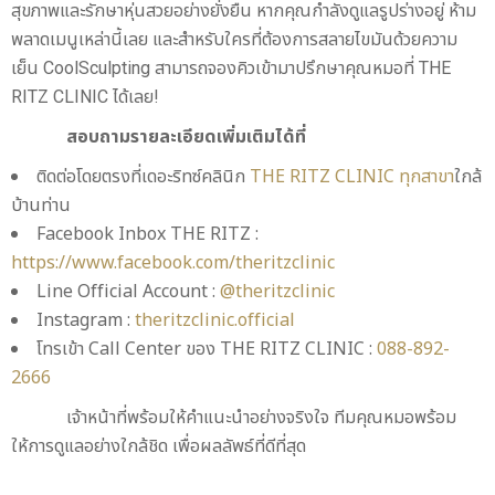
สุขภาพและรักษาหุ่นสวยอย่างยั่งยืน หากคุณกำลังดูแลรูปร่างอยู่ ห้าม
พลาดเมนูเหล่านี้เลย และสำหรับใครที่ต้องการสลายไขมันด้วยความ
เย็น CoolSculpting สามารถจองคิวเข้ามาปรึกษาคุณหมอที่ THE
RITZ CLINIC ได้เลย!
สอบถามรายละเอียดเพิ่มเติมได้ที่
ติดต่อโดยตรงที่เดอะริทซ์คลินิก
THE RITZ CLINIC ทุกสาขา
ใกล้
บ้านท่าน
Facebook Inbox THE RITZ :
https://www.facebook.com/theritzclinic
Line Official Account :
@theritzclinic
Instagram :
theritzclinic.official
โทรเข้า Call Center ของ THE RITZ CLINIC :
088-892-
2666
เจ้าหน้าที่พร้อมให้คำแนะนำอย่างจริงใจ ทีมคุณหมอพร้อม
ให้การดูแลอย่างใกล้ชิด เพื่อผลลัพธ์ที่ดีที่สุด