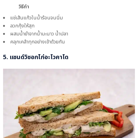
วิธีทำ
แช่เส้นแก้วในน้ำร้อนจนนิ่ม
ลวกกุ้งให้สุก
ผสมน้ำยำจากน้ำมะนาว น้ำปลา
คลุกเคล้าทุกอย่างเข้าด้วยกัน
5. แซนด์วิชอกไก่อะโวคาโด