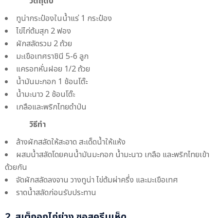
วัตถุดิบ
ทูน่ากระป๋องในน้ำแร่ 1 กระป๋อง
ไข่ไก่ต้มสุก 2 ฟอง
ผักสลัดรวม 2 ถ้วย
มะเขือเทศราชินี 5-6 ลูก
แครอทหั่นฝอย 1/2 ถ้วย
น้ำมันมะกอก 1 ช้อนโต๊ะ
น้ำมะนาว 2 ช้อนโต๊ะ
เกลือและพริกไทยดำป่น
วิธีทำ
ล้างผักสลัดให้สะอาด สะเด็ดน้ำให้แห้ง
ผสมน้ำสลัดโดยคนน้ำมันมะกอก น้ำมะนาว เกลือ และพริกไทยเข้า
ด้วยกัน
จัดผักสลัดลงจาน วางทูน่า ไข่ต้มผ่าครึ่ง และมะเขือเทศ
ราดน้ำสลัดก่อนรับประทาน
2. สเต็กอกไก่ย่าง ซอสครีมเห็ด