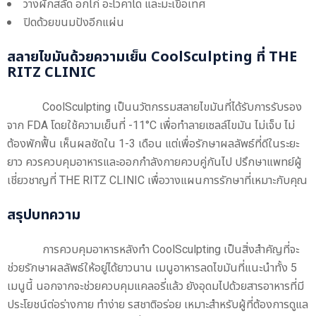
วางผักสลัด อกไก่ อะโวคาโด และมะเขือเทศ
ปิดด้วยขนมปังอีกแผ่น
สลายไขมันด้วยความเย็น CoolSculpting ที่ THE
RITZ CLINIC
CoolSculpting เป็นนวัตกรรมสลายไขมันที่ได้รับการรับรอง
จาก FDA โดยใช้ความเย็นที่ -11°C เพื่อทำลายเซลล์ไขมัน ไม่เจ็บ ไม่
ต้องพักฟื้น เห็นผลชัดใน 1-3 เดือน แต่เพื่อรักษาผลลัพธ์ที่ดีในระยะ
ยาว ควรควบคุมอาหารและออกกำลังกายควบคู่กันไป ปรึกษาแพทย์ผู้
เชี่ยวชาญที่ THE RITZ CLINIC เพื่อวางแผนการรักษาที่เหมาะกับคุณ
สรุปบทความ
การควบคุมอาหารหลังทำ CoolSculpting เป็นสิ่งสำคัญที่จะ
ช่วยรักษาผลลัพธ์ให้อยู่ได้ยาวนาน เมนูอาหารลดไขมันที่แนะนำทั้ง 5
เมนูนี้ นอกจากจะช่วยควบคุมแคลอรี่แล้ว ยังอุดมไปด้วยสารอาหารที่มี
ประโยชน์ต่อร่างกาย ทำง่าย รสชาติอร่อย เหมาะสำหรับผู้ที่ต้องการดูแล