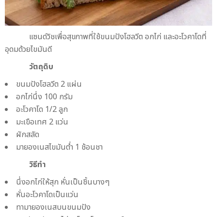
แซนด์วิชเพื่อสุขภาพที่ใช้ขนมปังโฮลวีต อกไก่ และอะโวคาโดที่
อุดมด้วยไขมันดี
วัตถุดิบ
ขนมปังโฮลวีต 2 แผ่น
อกไก่นึ่ง 100 กรัม
อะโวคาโด 1/2 ลูก
มะเขือเทศ 2 แว่น
ผักสลัด
มายองเนสไขมันต่ำ 1 ช้อนชา
วิธีทำ
นึ่งอกไก่ให้สุก หั่นเป็นชิ้นบางๆ
หั่นอะโวคาโดเป็นแว่น
ทามายองเนสบนขนมปัง