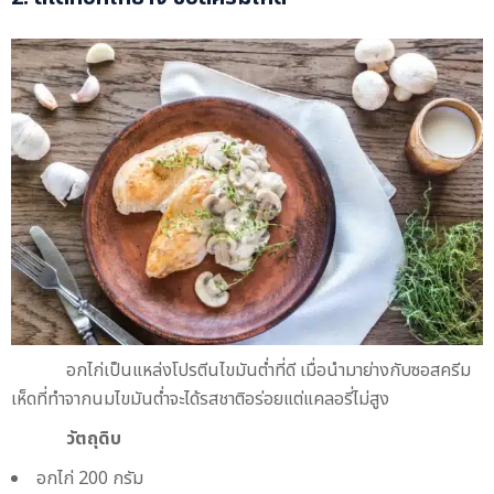
อกไก่เป็นแหล่งโปรตีนไขมันต่ำที่ดี เมื่อนำมาย่างกับซอสครีม
เห็ดที่ทำจากนมไขมันต่ำจะได้รสชาติอร่อยแต่แคลอรี่ไม่สูง
วัตถุดิบ
อกไก่ 200 กรัม