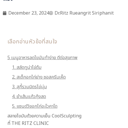
December 23, 2024
Dr.Ritz Rueangrit Siriphanit
เลือกอ่านหัวข้อที่สนใจ
5 เมนูอาหารลดไขมันทำง่าย ดีต่อสุขภาพ
1. สลัดทูน่าไข่ต้ม
2. สเต็กอกไก่ย่าง ซอสครีมเห็ด
3. สุกี้รวมมิตรไข่นุ่ม
4. ยำเส้นแก้วกุ้งสด
5. แซนด์วิชอกไก่อะโวคาโด
สลายไขมันด้วยความเย็น CoolSculpting
ที่ THE RITZ CLINIC