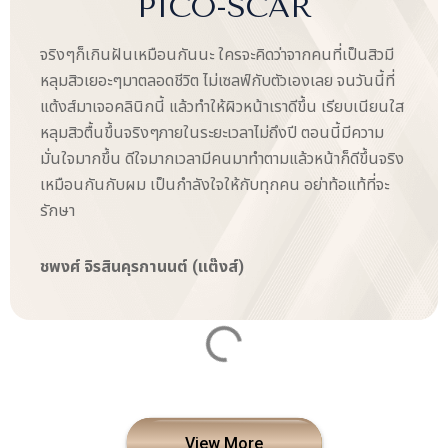
PICO-SCAR
จริงๆก็เกินฝันเหมือนกันนะ ใครจะคิดว่าจากคนที่เป็นสิวมี
หลุมสิวเยอะๆมาตลอดชีวิต ไม่เซลฟ์กับตัวเองเลย จนวันนี้ที่
แต้งส์มาเจอคลินิกนี้ แล้วทำให้ผิวหน้าเราดีขึ้น เรียบเนียนใส
หลุมสิวตื้นขึ้นจริงๆภายในระยะเวลาไม่ถึงปี ตอนนี้มีความ
มั่นใจมากขึ้น ดีใจมากเวลามีคนมาทำตามแล้วหน้าก็ดีขึ้นจริง
เหมือนกันกับผม เป็นกำลังใจให้กับทุกคน อย่าท้อแท้ที่จะ
รักษา
ชพงศ์ จิรสินคุรกานนต์ (แต๊งส์)
View More