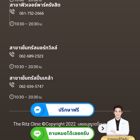
สาขาฟิวเจอร์พาร์ครังสิต
061-752-2666
10:30 – 20:30 น.
สาขาเซ็นทรัลนอร์ทวิลล์
062-689-2523
10:30 – 20:30 น.
สาขาเซ็นทรัลปิ่นเกล้า
062-636-5747
10:30 – 20:30 น.
ปรึกษาฟรี
The Ritz Clinic ©Copyright 2022. เลขอนุญาตโฆษณา ฆสพ.สบส
ถามหมอได้เลยครับ
1827/2566