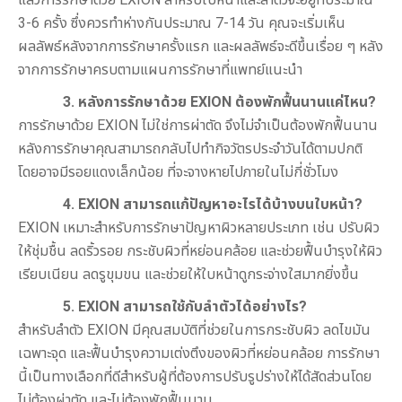
3-6 ครั้ง ซึ่งควรทำห่างกันประมาณ 7-14 วัน คุณจะเริ่มเห็น
ผลลัพธ์หลังจากการรักษาครั้งแรก และผลลัพธ์จะดีขึ้นเรื่อย ๆ หลัง
จากการรักษาครบตามแผนการรักษาที่แพทย์แนะนำ
3. หลังการรักษาด้วย
EXION
ต้องพักฟื้นนานแค่ไหน?
การรักษาด้วย EXION ไม่ใช่การผ่าตัด จึงไม่จำเป็นต้องพักฟื้นนาน
หลังการรักษาคุณสามารถกลับไปทำกิจวัตรประจำวันได้ตามปกติ
โดยอาจมีรอยแดงเล็กน้อย ที่จะจางหายไปภายในไม่กี่ชั่วโมง
4.
EXION
สามารถแก้ปัญหาอะไรได้บ้างบนใบหน้า?
EXION เหมาะสำหรับการรักษาปัญหาผิวหลายประเภท เช่น ปรับผิว
ให้ชุ่มชื้น ลดริ้วรอย กระชับผิวที่หย่อนคล้อย และช่วยฟื้นบำรุงให้ผิว
เรียบเนียน ลดรูขุมขน และช่วยให้ใบหน้าดูกระจ่างใสมากยิ่งขึ้น
5.
EXION
สามารถใช้กับลำตัวได้อย่างไร?
สำหรับลำตัว EXION มีคุณสมบัติที่ช่วยในการกระชับผิว ลดไขมัน
เฉพาะจุด และฟื้นบำรุงความเต่งตึงของผิวที่หย่อนคล้อย การรักษา
นี้เป็นทางเลือกที่ดีสำหรับผู้ที่ต้องการปรับรูปร่างให้ได้สัดส่วนโดย
ไม่ต้องผ่าตัด และไม่ต้องพักฟื้นนาน