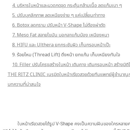
4. บริหารใบหน้าและนวดกดจุด กระตุ้นกล้ามเนื้อ ลดแก้มเบา ๆ
5. ปรับบุคลิกภาพ ลดเหนียงง่าย ๆ แค่เปลี่ยนท่าทาง
6. Botox ลดกราม ปรับหน้า V-Shape ไม่ต้องผ่าตัด
7. Meso Fat สลายไขมัน บอกลาแก้มป่อง เหนียงหนา
8. HIFU และ Ulthera ยกกระชับผิว เก็บกรอบหน้าเป๊ะ
9. ร้อยไหม (Thread Lift) ดึงหน้า ยกแก้ม เก็บเหนียงทันใจ
10. Filler ปรับโครงสร้างใบหน้า เติมคาง เติมกรอบหน้า สร้างมิติใ
THE RITZ CLINIC เนรมิตใบหน้าเรียวสวยด้วยทีมแพทย์ผู้ชำนาญ
บทความที่น่าสนใจ
ใบหน้าเรียวสวยได้รูป V-Shape คงเป็นความฝันของใครหลายคน เพ