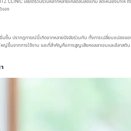
 RITZ CLINIC เลยได้รวบรวมหลากหลายเคล็ดลับลดแก้ม ลดเหนียงมาให้ ตั้
ัวเอง
รืออิ่มขึ้น ปรากฏการณ์นี้เกิดจากหลายปัจจัยร่วมกัน ทั้งการเปลี่ยนแปลงข
หญ่ขึ้นจากการใช้งาน และที่สำคัญคือการสูญเสียคอลลาเจนและอีลาสติน
ศา