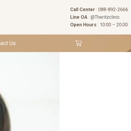
Call Center
: 088-892-2666
Line OA
:
@Theritzclinic
Open Hours
: 10:00 – 20:00
act Us