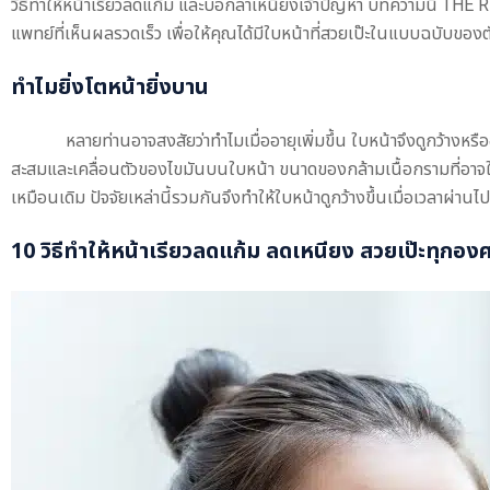
วิธีทำให้หน้าเรียวลดแก้ม และบอกลาเหนียงเจ้าปัญหา บทความนี้ THE
แพทย์ที่เห็นผลรวดเร็ว เพื่อให้คุณได้มีใบหน้าที่สวยเป๊ะในแบบฉบับของต
ทำไมยิ่งโตหน้ายิ่งบาน
หลายท่านอาจสงสัยว่าทำไมเมื่ออายุเพิ่มขึ้น ใบหน้าจึงดูกว้างห
สะสมและเคลื่อนตัวของไขมันบนใบหน้า ขนาดของกล้ามเนื้อกรามที่อาจใ
เหมือนเดิม ปัจจัยเหล่านี้รวมกันจึงทำให้ใบหน้าดูกว้างขึ้นเมื่อเวลาผ่านไป
10 วิธีทำให้หน้าเรียวลดแก้ม ลดเหนียง สวยเป๊ะทุกอง