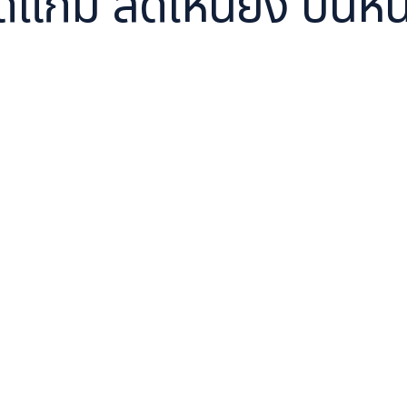
ลดแก้ม ลดเหนียง ปั้นห