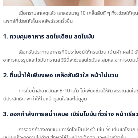
เมื่อทราบสาเหตุแล้ว เราลองมาดู 10 เคล็ดลับดี ๆ ที่จะช่วยให้คุ
แพทย์ที่ช่วยให้เห็นผลลัพธ์รวดเร็วขึ้น
1. ควบคุมอาหาร ลดโซเดียม ลดไขมัน
เลือกรับประทานอาหารที่มีประโยชน์ให้ครบถ้วน เน้นผักผลไม้ ธ
อาหารแปรรูปและไขมันทรานส์ วิธีนี้จะช่วยลดไขมันสะสมและอาการบวมน้ำ ท
2. ดื่มน้ำให้เพียงพอ เคล็ดลับผิวใส หน้าไม่บวม
การดื่มน้ำสะอาดวันละ 8-10 แก้ว ไม่เพียงช่วยให้ผิวพรรณสดใ
มีประสิทธิภาพ ทำให้ใบหน้าดูสดใสและไม่ดูอูม
3. ออกกำลังกายสม่ำเสมอ เบิร์นไขมันทั่วร่าง หน้าเรี
การออกกำลังกายแบบคาร์ดิโอเป็นประจำ เช่น วิ่ง เต้นแอโรบิก ห
เหนียงก็จะลดตามไปด้วย ส่งผลให้ใบหน้าดูเล็กลง และหน้าเรียวขึ้น