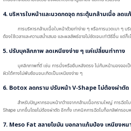
4. บริหารใบหน้าและนวดกดจุด กระตุ้นกล้ามเนื้อ ลดแก
การบริหารกล้ามเนื้อใบหน้าด้วยท่าง่าย ๆ หรือการนวดเบา ๆ บริ
ต้องใช้เวลาและความสม่ำเสมอ และผลลัพธ์อาจไม่ชัดเจนเท่าวิธีอื่น แต่ก็เป็น
5. ปรับบุคลิกภาพ ลดเหนียงง่าย ๆ แค่เปลี่ยนท่าทาง
บุคลิกภาพที่ดี เช่น การนั่งหรือยืนหลังตรง ไม่ก้มหน้ามองจอ
ผิวใต้คางไม่พับซ้อนจนเกิดเป็นเหนียงง่าย ๆ
6. Botox ลดกราม ปรับหน้า V-Shape ไม่ต้องผ่าตัด
สำหรับปัญหากรอบหน้ากว้างจากกล้ามเนื้อกรามใหญ่ การฉีดโบท็อก
Shape มากขึ้นโดยไม่ต้องผ่าตัด อีกทั้ง เทคนิคการฉีดโบท็อกลิฟกรอบหน้
7. Meso Fat สลายไขมัน บอกลาแก้มป่อง เหนียงหน