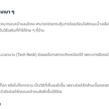
้มเบา ๆ
เวณกรอบหน้าและลำคอ สามารถช่วยกระตุ้นการไหลเวียนโลหิตและน้ำเหลือง ทำให
วิธีเสริมที่ทำได้ง่าย ๆ ที่บ้าน
เป็นเวลานาน (Tech Neck) ช่วยลดโอกาสการเกิดเหนียงได้ เพราะการยืดคอใ
 หรือโบท็อกกราม เป็นวิธีที่เห็นผลไวขึ้น เพราะช่วยให้กล้ามเนื้อคลายต
ายังช่วยให้กรอบหน้าคมชัดยิ่งขึ้นได้ด้วย
า